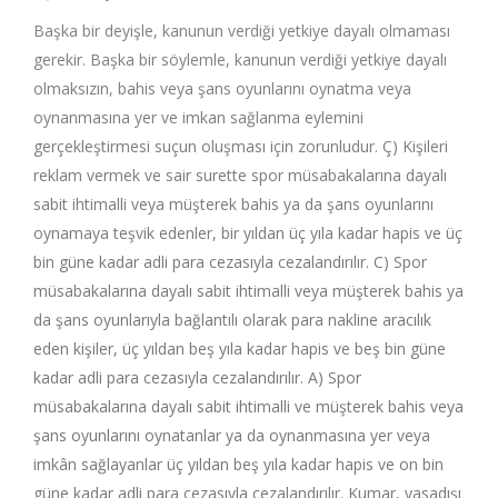
Başka bir deyişle, kanunun verdiği yetkiye dayalı olmaması
gerekir. Başka bir söylemle, kanunun verdiği yetkiye dayalı
olmaksızın, bahis veya şans oyunlarını oynatma veya
oynanmasına yer ve imkan sağlanma eylemini
gerçekleştirmesi suçun oluşması için zorunludur. Ç) Kişileri
reklam vermek ve sair surette spor müsabakalarına dayalı
sabit ihtimalli veya müşterek bahis ya da şans oyunlarını
oynamaya teşvik edenler, bir yıldan üç yıla kadar hapis ve üç
bin güne kadar adli para cezasıyla cezalandırılır. C) Spor
müsabakalarına dayalı sabit ihtimalli veya müşterek bahis ya
da şans oyunlarıyla bağlantılı olarak para nakline aracılık
eden kişiler, üç yıldan beş yıla kadar hapis ve beş bin güne
kadar adli para cezasıyla cezalandırılır. A) Spor
müsabakalarına dayalı sabit ihtimalli ve müşterek bahis veya
şans oyunlarını oynatanlar ya da oynanmasına yer veya
imkân sağlayanlar üç yıldan beş yıla kadar hapis ve on bin
güne kadar adli para cezasıyla cezalandırılır. Kumar, yasadışı