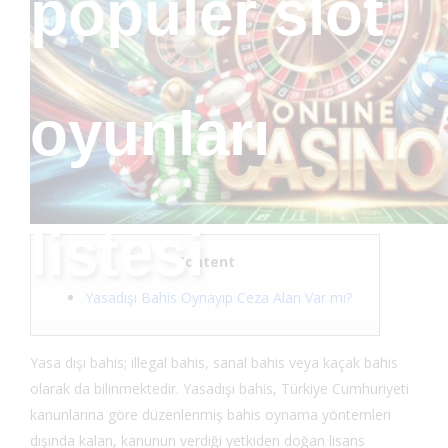
popüler slot
oyunları
listesi
Content
Yasadışı Bahis Oynayıp Ceza Alan Var mı?
Yasa dışı bahis; illegal bahis, sanal bahis veya kaçak bahis
olarak da bilinmektedir. Yasadışı bahis, Türkiye Cumhuriyeti
kanunlarına göre düzenlenmiş bahis oynama yöntemleri
dışında kalan, kanunun verdiği yetkiden doğan lisans