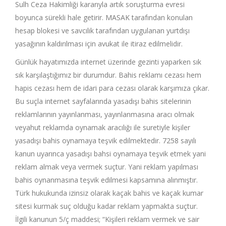
Sulh Ceza Hakimliği kararıyla artık soruşturma evresi
boyunca sürekli hale getirir. MASAK tarafından konulan
hesap blokesi ve savcılık tarafından uygulanan yurtdışı
yasağının kaldırılması için avukat ile itiraz edilmelidir.
Günlük hayatımızda internet üzerinde gezinti yaparken sık
sık karşılaştığımız bir durumdur. Bahis reklamı cezası hem
hapis cezası hem de idari para cezası olarak karşımıza çıkar.
Bu suçla internet sayfalarında yasadışı bahis sitelerinin
reklamlarının yayınlanması, yayınlanmasına aracı olmak
veyahut reklamda oynamak aracılığı ile suretiyle kişiler
yasadışı bahis oynamaya teşvik edilmektedir. 7258 sayılı
kanun uyarınca yasadışı bahsi oynamaya teşvik etmek yani
reklam almak veya vermek suçtur. Yani reklam yapılması
bahis oynanmasına teşvik edilmesi kapsamına alınmıştır.
Türk hukukunda izinsiz olarak kaçak bahis ve kaçak kumar
sitesi kurmak suç olduğu kadar reklam yapmakta suçtur.
İlgili kanunun 5/ç maddesi; “Kişileri reklam vermek ve sair