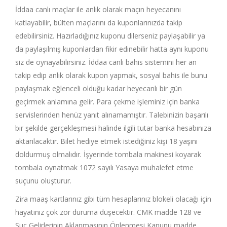
İddaa canlı maçlar ile anlık olarak maçın heyecanını
katlayabilir, bülten maçlarını da kuponlarınızda takip
edebilirsiniz. Hazırladığınız kuponu dilerseniz paylaşabilir ya
da paylaşılmış kuponlardan fikir edinebilir hatta aynı kuponu
siz de oynayabilirsiniz. İddaa canlı bahis sistemini her an
takip edip anlık olarak kupon yapmak, sosyal bahis ile bunu
paylaşmak eğlenceli olduğu kadar heyecanlı bir gün
geçirmek anlamına gelir. Para çekme işleminiz için banka
servislerinden henüz yanıt alınamamıştır. Talebinizin başarılı
bir şekilde gerçekleşmesi halinde ilgili tutar banka hesabınıza
aktarılacaktır. Bilet hediye etmek istediğiniz kişi 18 yaşını
doldurmuş olmalıdır. İşyerinde tombala makinesi koyarak
tombala oynatmak 1072 sayılı Yasaya muhalefet etme
suçunu oluşturur.
Zira maaş kartlarınız gibi tüm hesaplarınız blokeli olacağı için
hayatınız çok zor duruma düşecektir. CMK madde 128 ve
Suç Gelirlerinin Aklanmasının Önlenmesi Kanunu madde