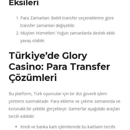
Eksileri
Para Zamanları: Belirli transfer seçeneklerine göre
transfer zamanları değişebilir.
Müşteri Hizmetleri: Yoğun zamanlarda destek ekibi
yavaş olabilir.
Türkiye’de Glory
Casino: Para Transfer
Çözümleri
Bu platform, Türk oyuncular için bir dizi güvenli işlem
yöntemi sunmaktadır. Para ekleme ve çekme zamanında ve
korunaklı bir şekilde gerçekleşir. Gamer’lar aşağıdaki araçları
tercih edebilir:
Kredi ve banka kartı işlemlerinde bu kartların tercihi