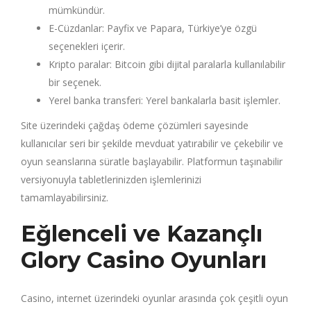
mümkündür.
E-Cüzdanlar: Payfix ve Papara, Türkiye’ye özgü
seçenekleri içerir.
Kripto paralar: Bitcoin gibi dijital paralarla kullanılabilir
bir seçenek.
Yerel banka transferi: Yerel bankalarla basit işlemler.
Site üzerindeki çağdaş ödeme çözümleri sayesinde
kullanıcılar seri bir şekilde mevduat yatırabilir ve çekebilir ve
oyun seanslarına süratle başlayabilir. Platformun taşınabilir
versiyonuyla tabletlerinizden işlemlerinizi
tamamlayabilirsiniz.
Eğlenceli ve Kazançlı
Glory Casino Oyunları
Casino, internet üzerindeki oyunlar arasında çok çeşitli oyun