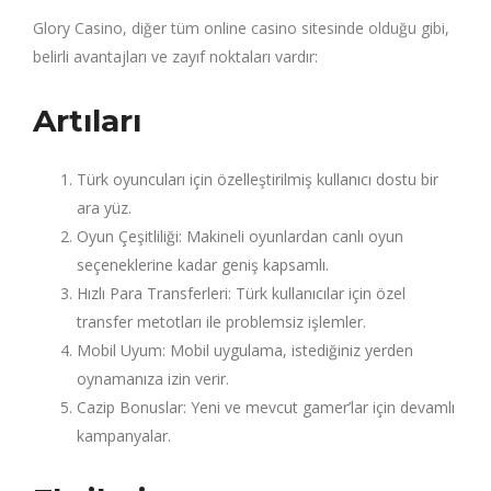
Glory Casino, diğer tüm online casino sitesinde olduğu gibi,
belirli avantajları ve zayıf noktaları vardır:
Artıları
Türk oyuncuları için özelleştirilmiş kullanıcı dostu bir
ara yüz.
Oyun Çeşitliliği: Makineli oyunlardan canlı oyun
seçeneklerine kadar geniş kapsamlı.
Hızlı Para Transferleri: Türk kullanıcılar için özel
transfer metotları ile problemsiz işlemler.
Mobil Uyum: Mobil uygulama, istediğiniz yerden
oynamanıza izin verir.
Cazip Bonuslar: Yeni ve mevcut gamer’lar için devamlı
kampanyalar.