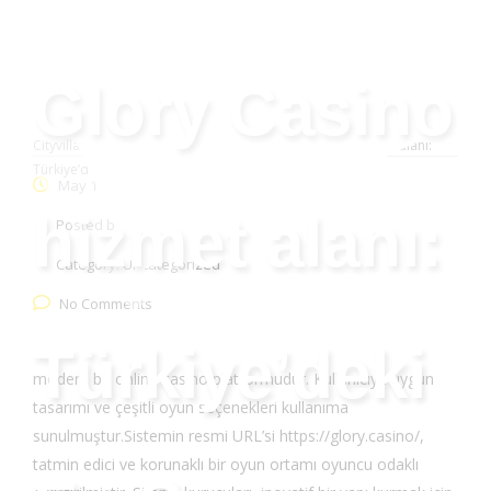
Glory Casino
Cityvilla Group
>
Uncategorized
>
Glory Casino hizmet alanı:
Türkiye’deki En Saygın Kumarhane Platformu
May 18, 2025
hizmet alanı:
Posted by:
webmaster
Category:
Uncategorized
No Comments
Türkiye’deki
modern bir online casino platformudur. Kullanıcıya uygun
tasarımı ve çeşitli oyun seçenekleri kullanıma
sunulmuştur.Sistemin resmi URL’si https://glory.casino/,
tatmin edici ve korunaklı bir oyun ortamı oyuncu odaklı