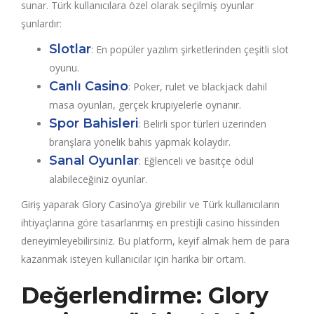
sunar. Türk kullanıcılara özel olarak seçilmiş oyunlar
şunlardır:
Slotlar
: En popüler yazılım şirketlerinden çeşitli slot
oyunu.
Canlı Casino
: Poker, rulet ve blackjack dahil
masa oyunları, gerçek krupiyelerle oynanır.
Spor Bahisleri
: Belirli spor türleri üzerinden
branşlara yönelik bahis yapmak kolaydır.
Sanal Oyunlar
: Eğlenceli ve basitçe ödül
alabileceğiniz oyunlar.
Giriş yaparak Glory Casino’ya girebilir ve Türk kullanıcıların
ihtiyaçlarına göre tasarlanmış en prestijli casino hissinden
deneyimleyebilirsiniz. Bu platform, keyif almak hem de para
kazanmak isteyen kullanıcılar için harika bir ortam.
Değerlendirme: Glory