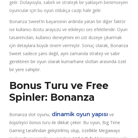
gelir. Dolayısıyla, sabırlı ve stratejik bir yaklaşım benimseyen
oyuncular için bu oyun oldukça cazip hale gelir.
Bonanza Sweet’in başarısının ardında yatan bir diğer faktör
ise kullanıcı dostu arayüzü ve etkileyici ses efektleridir. Oyun
tasarımcıları, kullanıcı deneyimini en üst düzeye çıkarmak
için detaylara büyük önem vermiştir. Sonuç olarak, Bonanza
Sweet sadece şans değil, aynı zamanda strateji ve sabır
gerektiren bir oyun olarak kumarhane slotları arasında özel
bir yere sahiptir.
Bonus Turu ve Free
Spinler: Bonanza
dinamik oyun yapısı
Bonanza slot oyunu,
ve
büyüleyici bonus turu
ile dikkat çeker. Bu oyun, Big Time
Gaming tarafından geliştirilmiş olup, özellikle Megaways