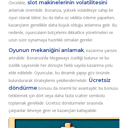
slot makinelerinin volatilitesini
Öncelikle,
anlamak önemlidir. Bonanza, yüksek volatiliteye sahip bir
oyun olarak bilinir; bu da daha az sıklıkla ödeme yaparken,
kazançların genellikle daha büyük olduğu anlamına gelir. Bu
nedenle, oyuncuların bütçelerini dikkatlice yönetmeleri ve
uzun süre oynamaya hazırlıklı olmaları gerekir.
Oyunun mekaniğini anlamak
, kazanma şansını
artırabilir. Bonanza’da Megaways özelliği bulunur ve bu
özellik sayesinde her dönüşte farklı sayıda kazanma yolu
elde edilebilir. Oyuncular, bu dinamik yapıyı göz önünde
Ücretsiz
bulundurarak stratejilerini şekillendirmelidir.
döndürme
bonusu da önemli bir avantajdır; bu bonusu
tetiklemek için dört veya daha fazla scatter sembolü
toplamak gereklidir. Ücretsiz döndürmeler sırasında
çarpanlar devreye girer ve kazançları katlayabilir.