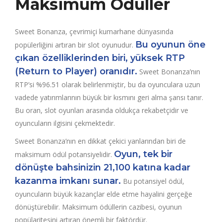
Maksimum Ödüller
Sweet Bonanza, çevrimiçi kumarhane dünyasında
Bu oyunun öne
popülerliğini artıran bir slot oyunudur.
çıkan özelliklerinden biri, yüksek RTP
(Return to Player) oranıdır.
Sweet Bonanza’nın
RTP’si %96.51 olarak belirlenmiştir, bu da oyunculara uzun
vadede yatırımlarının büyük bir kısmını geri alma şansı tanır.
Bu oran, slot oyunları arasında oldukça rekabetçidir ve
oyuncuların ilgisini çekmektedir.
Sweet Bonanza’nın en dikkat çekici yanlarından biri de
Oyun, tek bir
maksimum ödül potansiyelidir.
dönüşte bahsinizin 21,100 katına kadar
kazanma imkanı sunar.
Bu potansiyel ödül,
oyuncuların büyük kazançlar elde etme hayalini gerçeğe
dönüştürebilir. Maksimum ödüllerin cazibesi, oyunun
popülaritesini artıran önemli bir faktördür.