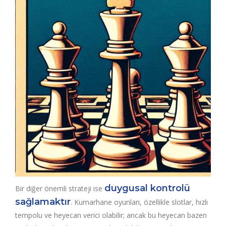
duygusal kontrolü
Bir diğer önemli strateji ise
sağlamaktır
. Kumarhane oyunları, özellikle slotlar, hızlı
tempolu ve heyecan verici olabilir; ancak bu heyecan bazen