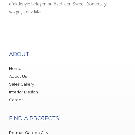
efektleriyle birleşen bu özellikler, Sweet Bonanza’yı
vazgeçilmez kılar.
ABOUT
Home
About Us
Sales Gallery
Interior Design
Career
FIND A PROJECTS
Permas Garden City