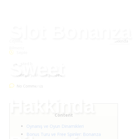
Slot Bonanza
Cityvilla Group
>
Uncategorized
>
Slot Bonanza Sweet Hakkinda
Bilmeniz Gerekenler
September 10, 2025
Sweet
Posted by:
webmaster
Category:
Uncategorized
No Comments
Hakkinda
Content
Oynanış ve Oyun Dinamikleri
Bonus Turu ve Free Spinler: Bonanza