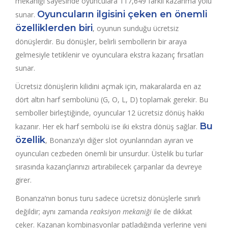
mekaniği sayesinde oyunculara 117,649 farklı kazanma yolu
Oyuncuların ilgisini çeken en önemli
sunar.
özelliklerden biri
, oyunun sunduğu ücretsiz
dönüşlerdir. Bu dönüşler, belirli sembollerin bir araya
gelmesiyle tetiklenir ve oyunculara ekstra kazanç fırsatları
sunar.
Ücretsiz dönüşlerin kilidini açmak için, makaralarda en az
dört altın harf sembolünü (G, O, L, D) toplamak gerekir. Bu
semboller birleştiğinde, oyuncular 12 ücretsiz dönüş hakkı
Bu
kazanır. Her ek harf sembolü ise iki ekstra dönüş sağlar.
özellik
, Bonanza’yı diğer slot oyunlarından ayıran ve
oyuncuları cezbeden önemli bir unsurdur. Üstelik bu turlar
sırasında kazançlarınızı artırabilecek çarpanlar da devreye
girer.
Bonanza’nın bonus turu sadece ücretsiz dönüşlerle sınırlı
değildir; aynı zamanda
reaksiyon mekaniği
ile de dikkat
çeker. Kazanan kombinasyonlar patladığında yerlerine yeni