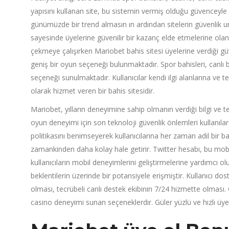
yapısını kullanan site, bu sistemin vermiş olduğu güvenceyle
günümüzde bir trend almasın ın ardından sitelerin güvenlik un
sayesinde üyelerine güvenilir bir kazanç elde etmelerine olanak
çekmeye çalışırken Mariobet bahis sitesi üyelerine verdiği gü
geniş bir oyun seçeneği bulunmaktadır. Spor bahisleri, canlı b
seçeneği sunulmaktadır. Kullanıcılar kendi ilgi alanlarına ve te
olarak hizmet veren bir bahis sitesidir.
Mariobet, yılların deneyimine sahip olmanın verdiği bilgi ve t
oyun deneyimi için son teknoloji güvenlik önlemleri kullanıla
politikasını benimseyerek kullanıcılarına her zaman adil bir
zamankinden daha kolay hale getirir. Twitter hesabı, bu mobil
kullanıcıların mobil deneyimlerini geliştirmelerine yardımcı 
beklentilerin üzerinde bir potansiyele erişmiştir. Kullanıcı dost
olması, tecrübeli canlı destek ekibinin 7/24 hizmette olması. 
casino deneyimi sunan seçeneklerdir. Güler yüzlü ve hızlı üye