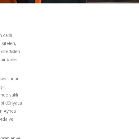
n canlı
siteleri,
istedikleri
 bir bahis
sını sunan
şır.
nde saklı
gibi dünyaca
r. Ayrıca
porda ve
 oranlar ve