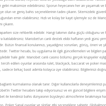
iz geliri maksimize edebilirsiniz. Sporun heyecanını her an yaşamak ve 
e olun ve geniş bahis seçeneklerinin tadını çıkarın. Sitemizdeki güvenl
uğundan emin olabilirsiniz. Hızlı ve kolay bir kayıt işlemiyle siz de Mari
i çıkarın.
s yaparken size rehberlik edebilir. Hangi takımın daha güçlü olduğunu ve
katılabilirsiniz. Mariobet‘un canlı destek ekibi haftanın yedi günü yirm
 Bütün finansal konularınızı, yaşadığınız sorunları, görüş, öneri ve şik
dir. Twitter hesabı, bu uygulama ile ilgili güncellemeleri ve bilgileri pa
lebilir hale gelir. Mariobet canlı casino bölümü gerçek krupiyeler eşl
k tercih edilen oyunlar arasında rulet, blackjack, baccarat ve poker mas
sadece birkaç basit adımla kolayca üye olabilirsiniz. Bilgilerinizi doğru
 bağlantı kurmalarına olanak tanır. Diğer kullanıcılarla deneyimlerinizi pa
ariobet’in Twitter hesabını takip ediyorsunuz ve en güncel bilgilere erişim
obet ile kendinizi bahis dünyasının büyüleyici atmosferine bırakmaya haz
sino, Poker Sanal oyunlar ve slotlar gibi seçeneklere sahiptir. Globalmon