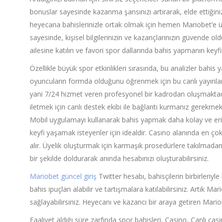
bonuslar sayesinde kazanma şansınızı artırarak, elde ettiğin
heyecana bahislerinizle ortak olmak için hemen Mariobet’e üy
sayesinde, kişisel bilgilerinizin ve kazançlarınızın güvende old
ailesine katılın ve favori spor dallarında bahis yapmanın keyfin
Özellikle büyük spor etkinlikleri sırasında, bu analizler bahi
oyuncuların formda olduğunu öğrenmek için bu canlı yayınlara 
yani 7/24 hizmet veren profesyonel bir kadrodan oluşmaktadır.
iletmek için canlı destek ekibi ile bağlantı kurmanız gerekmekte
Mobil uygulamayı kullanarak bahis yapmak daha kolay ve erişi
keyfi yaşamak isteyenler için idealdir. Casino alanında en ço
alır. Üyelik oluşturmak için karmaşık prosedürlere takılmadan, 
bir şekilde doldurarak anında hesabınızı oluşturabilirsiniz.
Mariobet güncel giriş
Twitter hesabı, bahisçilerin birbirleriyle
bahis ipuçları alabilir ve tartışmalara katılabilirsiniz. Artık M
sağlayabilirsiniz. Heyecanı ve kazancı bir araya getiren Mari
Faaliyet aldığı süre zarfında spor bahisleri, Casino, Canlı ca