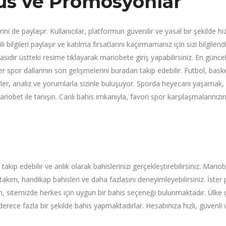
us ve Promosyonlar
ni de paylaşır. Kullanıcılar, platformun güvenilir ve yasal bir şekilde h
i bilgileri paylaşır ve katılma fırsatlarını kaçırmamanız için sizi bilgilendir
asıdır üstteki resime tıklayarak mariobete giriş yapabilirsiniz. En günce
spor dallarının son gelişmelerini buradan takip edebilir. Futbol, baske
erler, analiz ve yorumlarla sizinle buluşuyor. Sporda heyecanı yaşamak
bet ile tanışın. Canlı bahis imkanıyla, favori spor karşılaşmalarınızı
akip edebilir ve anlık olarak bahislerinizi gerçekleştirebilirsiniz. Mariob
kım, handikap bahisleri ve daha fazlasını deneyimleyebilirsiniz. İster
enin, sitemizde herkes için uygun bir bahis seçeneği bulunmaktadır. Ülke
n derece fazla bir şekilde bahis yapmaktadırlar. Hesabınıza hızlı, güvenl