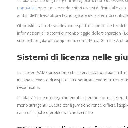
Le piattaforme di gaming online regolamentate dall’AAMS seguon
non AAMS
operano secondo criteri diversi definiti dalle autor
ambiti dell’infrastruttura tecnologica e dei sistemi di controll
Gli provider autorizzati devono rispettare specifiche tecnic
informazioni e i sistemi di monitoraggio delle transazioni. 
sulle enti regolatori competenti, come Malta Gaming Autho
Sistemi di licenza nelle giu
Le licenze AAMS prevedono che i server siano situati in Itali
italiana in evento di dispute. Gli operatori devono altresì m
responsabili.
Le piattaforme non regolamentate operano sotto licenze rilas
meno stringenti. Questa configurazione rende difficile l’applica
caso di dispute o problematiche tecniche.