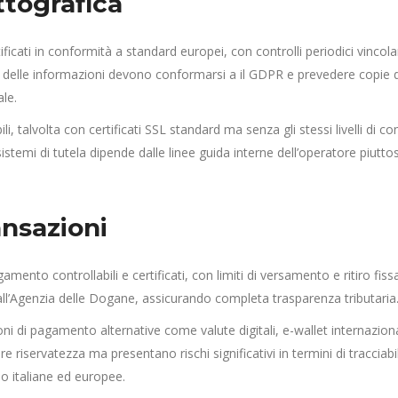
ttografica
tificati in conformità a standard europei, con controlli periodici vincola
dia delle informazioni devono conformarsi a il GDPR e prevedere copie 
ale.
, talvolta con certificati SSL standard ma senza gli stessi livelli di co
i sistemi di tutela dipende dalle linee guida interne dell’operatore piutt
nsazioni
o controllabili e certificati, con limiti di versamento e ritiro fissa
ll’Agenzia delle Dogane, assicurando completa trasparenza tributaria
i di pagamento alternative come valute digitali, e-wallet internazion
servatezza ma presentano rischi significativi in termini di tracciabil
io italiane ed europee.