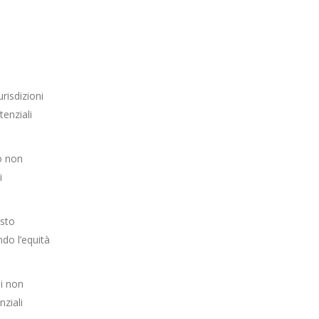
urisdizioni
tenziali
ro non
i
esto
ndo l’equità
ni non
ziali