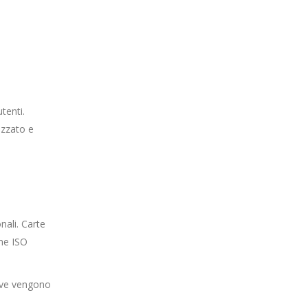
tenti.
rizzato e
nali. Carte
ome ISO
dove vengono