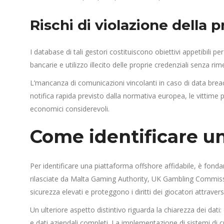
Rischi di violazione della p
I database di tali gestori costituiscono obiettivi appetibili per 
bancarie e utilizzo illecito delle proprie credenziali senza rim
L’mancanza di comunicazioni vincolanti in caso di data breach
notifica rapida previsto dalla normativa europea, le vittim
economici considerevoli.
Come identificare u
Per identificare una piattaforma offshore affidabile, è fonda
rilasciate da Malta Gaming Authority, UK Gambling Commiss
sicurezza elevati e proteggono i diritti dei giocatori attraverso
Un ulteriore aspetto distintivo riguarda la chiarezza dei dati:
e dati aziendali completi. La implementazione di sistemi di cri