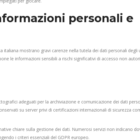
impiegati per giocare.
nformazioni personali e
 italiana mostrano gravi carenze nella tutela dei dati personali degli u
pone le informazioni sensibili a rischi significativi di accesso non auto
ittografici adeguati per la archiviazione e comunicazione dei dati perso
onservati su server privi di certificazioni internazionali di sicurezza c
mative chiare sulla gestione dei dati. Numerosi servizi non indicano 
angendo i criteri essenziali del GDPR europeo.