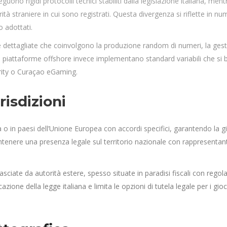
o rigidi protocolli tecnici stabiliti dalla legislazione italiana, ment
ità straniere in cui sono registrati. Questa divergenza si riflette in nu
o adottati.
he dettagliate che coinvolgono la produzione random di numeri, la gest
Le piattaforme offshore invece implementano standard variabili che si
rity o Curaçao eGaming.
risdizioni
a o in paesi dell’Unione Europea con accordi specifici, garantendo la gi
antenere una presenza legale sul territorio nazionale con rappresentant
ciate da autorità estere, spesso situate in paradisi fiscali con regol
zione della legge italiana e limita le opzioni di tutela legale per i gioc