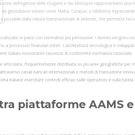
i
zazione dell’Agenzia delle Dogane e dei Monopoli rappresentano una r
ze da giurisdizioni estere come Malta, Curaçao o Gibilterra, bypassand
 possibile dalla natura transnazionale di Internet, che permette l’ac
localizzate in paesi con normative più permissive. I domini vengono iscr
 a processori finanziari esteri. L’architettura tecnologica è sviluppat
 utenti italiani nonostante l’assenza di conformità normativa nazionale.
 articolata, frequentemente distribuita su più aree geografiche per mi
iene attraverso canali bancari internazionali e metodi di transazione inno
tà italiane esercitare controlli efficaci sulle operazioni e sulla tutela 
 tra piattaforme AAMS e