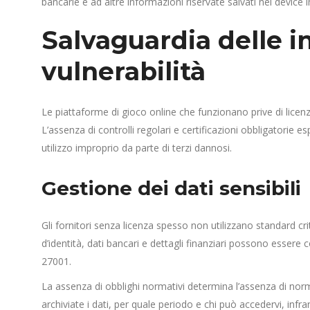
bancarie e ad altre informazioni riservate salvati nei device 
Salvaguardia delle i
vulnerabilità
Le piattaforme di gioco online che funzionano prive di licenza
L’assenza di controlli regolari e certificazioni obbligatorie es
utilizzo improprio da parte di terzi dannosi.
Gestione dei dati sensibili
Gli fornitori senza licenza spesso non utilizzano standard cr
d’identità, dati bancari e dettagli finanziari possono essere c
27001.
La assenza di obblighi normativi determina l’assenza di nor
archiviate i dati, per quale periodo e chi può accedervi, infr