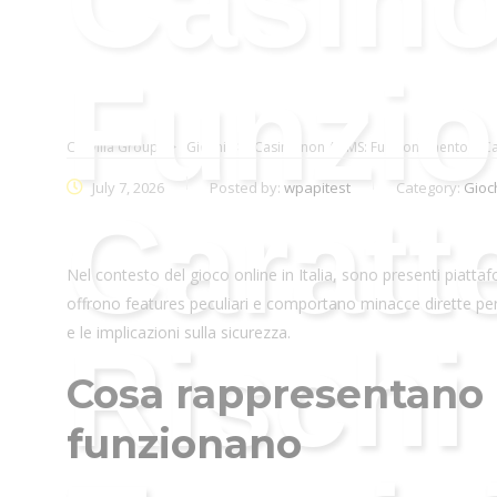
Casin
Funzi
Cityvilla Group
>
Giochi
>
Casino non AAMS: Funzionamento e Carat
July 7, 2026
Posted by:
wpapitest
Category:
Gioc
Caratte
Nel contesto del gioco online in Italia, sono presenti piatt
offrono features peculiari e comportano minacce dirette per 
e le implicazioni sulla sicurezza.
Rischi
Cosa rappresentano 
funzionano