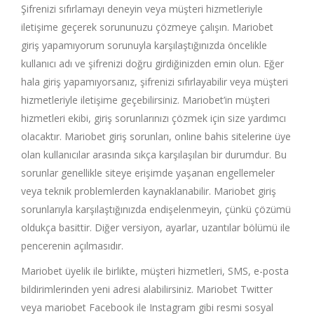
Şifrenizi sıfırlamayı deneyin veya müşteri hizmetleriyle
iletişime geçerek sorununuzu çözmeye çalışın. Mariobet
giriş yapamıyorum sorunuyla karşılaştığınızda öncelikle
kullanıcı adı ve şifrenizi doğru girdiğinizden emin olun. Eğer
hala giriş yapamıyorsanız, şifrenizi sıfırlayabilir veya müşteri
hizmetleriyle iletişime geçebilirsiniz. Mariobet’in müşteri
hizmetleri ekibi, giriş sorunlarınızı çözmek için size yardımcı
olacaktır. Mariobet giriş sorunları, online bahis sitelerine üye
olan kullanıcılar arasında sıkça karşılaşılan bir durumdur. Bu
sorunlar genellikle siteye erişimde yaşanan engellemeler
veya teknik problemlerden kaynaklanabilir. Mariobet giriş
sorunlarıyla karşılaştığınızda endişelenmeyin, çünkü çözümü
oldukça basittir. Diğer versiyon, ayarlar, uzantılar bölümü ile
pencerenin açılmasıdır.
Mariobet üyelik ile birlikte, müşteri hizmetleri, SMS, e-posta
bildirimlerinden yeni adresi alabilirsiniz. Mariobet Twitter
veya mariobet Facebook ile Instagram gibi resmi sosyal