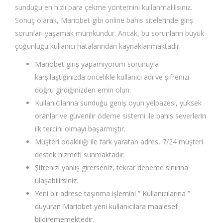
sunduğu en hızlı para çekme yöntemini kullanmalılısınız.
Sonuç olarak, Mariobet gibi online bahis sitelerinde giriş
sorunları yaşamak mümkündür. Ancak, bu sorunların büyük
çoğunluğu kullanıcı hatalarından kaynaklanmaktadır.
Mariobet giriş yapamıyorum sorunuyla
karşılaştığınızda öncelikle kullanıcı adı ve şifrenizi
doğru girdiğinizden emin olun.
Kullanıcılarına sunduğu geniş oyun yelpazesi, yüksek
oranlar ve güvenilir ödeme sistemi ile bahis severlerin
ilk tercihi olmayı başarmıştır.
Müşteri odaklılığı ile fark yaratan adres, 7/24 müşteri
destek hizmeti sunmaktadır.
Şifrenizi yanlış girerseniz, tekrar deneme sınırına
ulaşabilirsiniz.
Yeni bir adrese taşınma işlemini ” Kullanıcılarına ”
duyuran Mariobet yeni kullanıcılara maalesef
bildirememektedir.