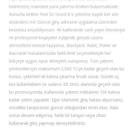
belirlenmiş mariobet para yatırma limitleri bulunmaktadır.
Bununla birlikte Feel So Good B.V şirketine kayıtlı bet site
dolandırıcı mı? Güncel giriş adresine uygulama üzerinden
kesintisiz erişebiliyorum. 4K kalitesinde canlı yayın teknolojisi
ve profesyonel krupiyeler eşliğinde gerçek casino
atmosferini evinize taşıyoruz. Blackjack, Rulet, Poker ve
Baccarat masalarımızda farklı limit seçenekleriyle her
bütçeye uygun oyun deneyimi sunuyoruz. Tüm yatırım
yöntemleri için maksimum 2.500 TL’ye kadar geçerli olan bu
bonus, çekimleri iki katına çıkarma fırsatı sunar. Günde üç
kez kullanılabilen ve sadece 3D Slots alanında geçerli olan
bu promosyonda, kullanıcılar yatırım miktarının 100 katına
kadar çekim yapabilir. Eğer Mariobet giriş hatası alıyorsanız,
öncelikle tarayıcınızın güncel olduğundan emin olun. Hala
sorun devam ediyorsa, farklı bir tarayıcı veya cihaz
kullanarak giriş yapmayı deneyebilirsiniz.