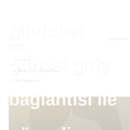
Mariobet
Cityvilla Group
>
Uncategorized
>
Mariobet güncel giriş bağlantısı ile
güvenli ödeme sistemine ulaş
June 3, 2026
güncel giriş
Posted by:
wpapitest
Category:
Uncategorized
No Comments
bağlantısı ile