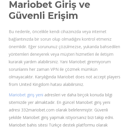
Mariobet Giriş ve
Güvenli Erişim
Bu nedenle, öncelikle kendi cihazınızda veya internet
bağlantınızda bir sorun olup olmadığını kontrol etmeniz
önemlidir. Eğer sorununuz çözülmezse, yukarıda bahsedilen
yöntemleri deneyerek veya müşteri hizmetleri ile iletişim
kurarak yardım alabilirsiniz. Yani Mariobet giremiyorum
sorunlarını her zaman VPN ile çözmek mümkün
olmayacaktır. Karşılığında Mariobet does not accept players
from United Kingdom hatası alabilirsiniz.
Mariobet giriş yeni
adresleri ve daha birçok konuda bilgi
sitemizde yer almaktadır. En güncel Mariobet giriş yeni
adresi 332mariobet.com olarak belirlenmiştir. Güvenli
şekilde Mariobet giriş yapmak istiyorsanız bizi takip edni.
Mariobet bahis sitesi Türkçe destek platformu olarak