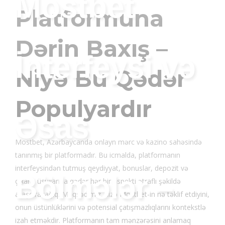
Mostbet
Platformuna
Dərin Baxış –
İnterfeysi və
Niyə Bu Qədər
Populyardır
Əsas
Mostbet, Azərbaycanda onlayn mərc və kazino sahəsində
tanınmış bir platformadır. Bu icmalda, platformanın
interfeysindən tutmuş qeydiyyat, bonuslar, depozit və
Bölmələr –
çıxarış üsullarına qədər hər bir aspekti ətraflı şəkildə
araşdıracağıq. Məqsədimiz, sizə Mostbet-in nə təklif etdiyini,
onun üstünlüklərini və potensial çatışmazlıqlarını kontekstlə
izah etməkdir. Platformanın tam mənzərəsini anlamaq