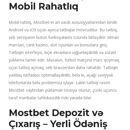
Mobil Rahatlıq
Mobil tətbiq, Mostbet-in ən vacib xüsusiyyətlərindən biridir.
Android və iOS üçün ayrıca tətbiqlər mövcuddur. Bu tətbiq,
veb versiyanın bütün funksiyalarını özündə birləşdirir: idman
mərcləri, canlı kazino, slot oyunları və bonuslara giriş.
Tətbiqin interfeysi, kiçik ekranlara uyğunlaşdırılıb və sürətli
yükləmə təmin edir. Məsələn, futbol matçına mərc qoymaq
üçün tətbiq açmaq, veb brauzerdən daha rahatdır. Tətbiqin
yaddaş istifadəsi optimallaşdırılıb, belə ki, aşağı səviyyəli
telefonlarda belə problemsiz işləyir. Lakin tətbiqi rəsmi
Mostbet saytından yükləmək tövsiyə olunur, çünki üçüncü
tərəf mənbələr təhlükəsizlik riski yarada bilər.
Mostbet Depozit və
Çıxarış – Yerli Ödəniş