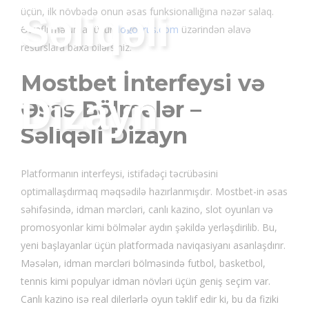
üçün, ilk növbədə onun əsas funksionallığına nəzər salaq.
Səliqəli
Ətraflı məlumat üçün
logosrus.com
üzərindən əlavə
resurslara baxa bilərsiniz.
Mostbet İnterfeysi və
Dizayn
Əsas Bölmələr –
Səliqəli Dizayn
Platformanın interfeysi, istifadəçi təcrübəsini
optimallaşdırmaq məqsədilə hazırlanmışdır. Mostbet-in əsas
səhifəsində, idman mərcləri, canlı kazino, slot oyunları və
promosyonlar kimi bölmələr aydın şəkildə yerləşdirilib. Bu,
yeni başlayanlar üçün platformada naviqasiyanı asanlaşdırır.
Məsələn, idman mərcləri bölməsində futbol, basketbol,
tennis kimi populyar idman növləri üçün geniş seçim var.
Canlı kazino isə real dilerlərlə oyun təklif edir ki, bu da fiziki