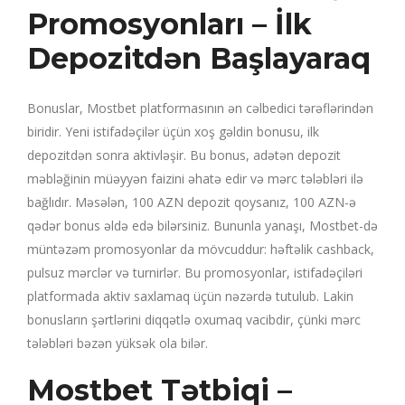
Promosyonları – İlk
Depozitdən Başlayaraq
Bonuslar, Mostbet platformasının ən cəlbedici tərəflərindən
biridir. Yeni istifadəçilər üçün xoş gəldin bonusu, ilk
depozitdən sonra aktivləşir. Bu bonus, adətən depozit
məbləğinin müəyyən faizini əhatə edir və mərc tələbləri ilə
bağlıdır. Məsələn, 100 AZN depozit qoysanız, 100 AZN-ə
qədər bonus əldə edə bilərsiniz. Bununla yanaşı, Mostbet-də
müntəzəm promosyonlar da mövcuddur: həftəlik cashback,
pulsuz mərclər və turnirlər. Bu promosyonlar, istifadəçiləri
platformada aktiv saxlamaq üçün nəzərdə tutulub. Lakin
bonusların şərtlərini diqqətlə oxumaq vacibdir, çünki mərc
tələbləri bəzən yüksək ola bilər.
Mostbet Tətbiqi –