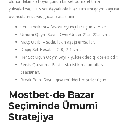
olunur, lakin zəif oyunçunun bir set udma ehtimalı
yüksəkdirsə, +1.5 set dəyərli ola bilər. Ümumi qeym sayı isə
oyunçuların servis gücünə əsaslanır.
Set Handikapı – favorit oyunçular üçün -1.5 set.
Ümumi Qeym Sayı – Over/Under 21.5, 22.5 kimi.
Matç Qalibi – sadə, lakin aşağı əmsallar.
Dəqiq Set Hesabı – 2-0, 2-1 kimi.
Hər Set Üçün Qeym Sayı – yüksək dəqiqlik tələb edir.
Servis Qazanma Faizi – statistik məlumatlara
əsaslanan.
Break Point Sayı – qısa müddətli mərclər üçün.
Mostbet-də Bazar
Seçimində Ümumi
Stratejiya