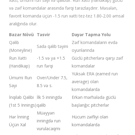
xətti, ümumi run sayı və qalibdir. Run xətti (handikap) güclü
və zəif komandalar arasında fərqi tarazlaşdırır. Məsələn,
favorit komanda üçün -1.5 run xətti tez-tez 1.80-2.00 əmsal
aralığında olur.
Bazar Növü
Təsvir
Dəyər Tapma Yolu
Qalib
Zəif komandaların evdə
Sadə qalib təyini
(Moneyline)
oyunlarında
Run Xətti
-1.5 və ya +1.5
Güclü pitcherlərə qarşı zəif
(Handikap)
run fərqi
komandalar
Yüksək ERA (earned run
Ümumi Run
Over/Under 7.5,
average) olan
Sayı
8.5 və s.
komandalarda
İnqilab Qalibi
İlk 5 inningdə
Erkən mərhələdə güclü
(1st 5 Innings)
qalib
başlanğıc pitcherlər
Müəyyən
Hər İnning
Hücum zəifliyi olan
inningdə run
Üçün Xal
komandalarda
vurulacaqmı