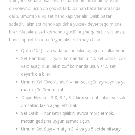
Voleybol, setlərə əsaslanan dinamik bir idmandır. Mostbet-
də voleybol üçün ən çox istifadə olunan bazarlar arasında
qalib, ümumi xal və set handikapı yer alır. Qalib bazarı
sadədir, lakin set handikapı daha yüksək dəyər təqdim edə
bilər. Məsələn, zəif komanda güclü rəqibə qarşı bir set udsa,
handikap xətti bunu düzgün əks etdirməyə bilər.
Qalib (1X2) – ən sadə bazar, lakin aşağı əmsallar verir.
Set Handikapı – güclü komandanın -1.5 set əmsalı çox
vaxt aşağı olur, lakin zəif komanda üçün +1.5 set
dəyərli ola bilər.
Ümumi Xal (Over/Under) – hər set üçün ayrı-ayrı və ya
matç üçün ümumi xal.
Dəqiq Hesab – 3-0, 3-1, 3-2 kimi set nəticələri, yüksək
əmsallar, lakin aşağı ehtimal.
Set Qalibi – hər setin qalibini ayrıca mərc etmək,
matçın gedişinə uyğunlaşmaq üçün.
Ümumi Set Sayı – matçın 3, 4 və ya 5 setdə bitəcəyi,