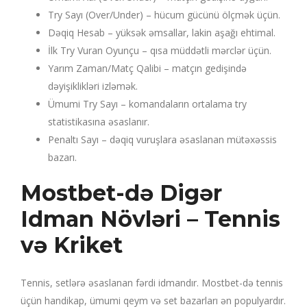
Try Sayı (Over/Under) – hücum gücünü ölçmək üçün.
Dəqiq Hesab – yüksək əmsallar, lakin aşağı ehtimal.
İlk Try Vuran Oyunçu – qısa müddətli mərclər üçün.
Yarım Zaman/Matç Qalibi – matçın gedişində
dəyişiklikləri izləmək.
Ümumi Try Sayı – komandaların ortalama try
statistikasına əsaslanır.
Penaltı Sayı – dəqiq vuruşlara əsaslanan mütəxəssis
bazarı.
Mostbet-də Digər
Idman Növləri – Tennis
və Kriket
Tennis, setlərə əsaslanan fərdi idmandır. Mostbet-də tennis
üçün handikap, ümumi qeym və set bazarları ən populyardır.