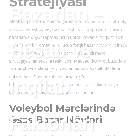
Stratejiyası
Bazarları –
Mostbet platformasında digər idman növlərinə mərc etmək,
xüsusilə voleybol, beysbol və reqbi kimi populyar olmayan
bazarlarda dəyər tapmaq üçün unikal imkanlar təqdim edir.
Hesab və
Burada hər bir idman növü üçün fərqli bazar növlərini bilmək
və onlardan düzgün istifadə etmək qazanclı mərc
strategiyasının əsasını təşkil edir. Məqsəd, konkret bazarlara
zəmanət verməkdən çox, onların nə vaxt sərfəli olduğunu
anlamaqdır. Daha ətraflı məlumat üçün
İnqilab
https://strabiliante.it/mosbet-cox-indi-trafli-bakin-onlayn-
kasino-oyunu/
ünvanını ziyarət edə bilərsiniz.
Voleybol Mərclərində
Faktorları
Əsas Bazar Növləri