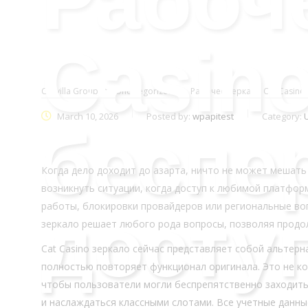
Рабоче
Casino
Cityvilla Group
>
Uncategorized
>
Рабочее зеркало Cat Casino
March 10, 2026
Posted by:
wpapitest
Category:
беспе
Когда дело доходит до азарта, ничто не может мешать 
возникнуть ситуации, когда доступ к любимой платфор
работы, блокировки провайдеров или региональные вопр
доступ
зеркало решает любого рода вопросы, позволяя продол
Cat Casino зеркало сейчас представляет собой альтерн
полностью повторяет функционал оригинала. Это не ко
чтобы пользователи могли беспрепятственно заходить
и наслаждаться классными слотами. Все учетные данны