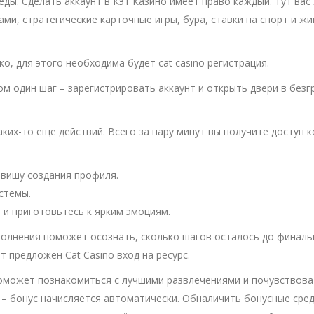
ды. Сделать аккаунт в Кэт Казино имеет право каждый. Тут вас
ми, стратегические карточные игры, бура, ставки на спорт и ж
о, для этого необходима будет cat casino регистрация.
ом один шаг – зарегистрировать аккаунт и открыть двери в без
аких-то еще действий. Всего за пару минут вы получите доступ к
авишу создания профиля.
стемы.
 и приготовьтесь к ярким эмоциям.
полнения поможет осознать, сколько шагов осталось до финал
 предложен Cat Casino вход на ресурс.
оможет познакомиться с лучшими развлечениями и почувствова
– бонус начисляется автоматически. Обналичить бонусные сред