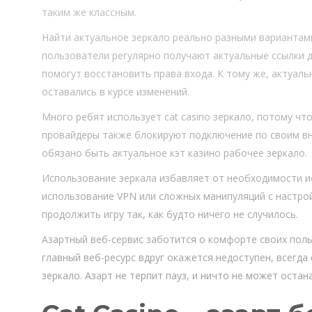
таким же классным.
Найти актуальное зеркало реально разными вариантами.
пользователи регулярно получают актуальные ссылки д
помогут восстановить права входа. К тому же, актуаль
оставались в курсе изменений.
Много ребят использует cat casino зеркало, потому чт
провайдеры также блокируют подключение по своим вн
обязано быть актуальное кэт казино рабочее зеркало.
Использование зеркала избавляет от необходимости ис
использование VPN или сложных манипуляций с настрой
продолжить игру так, как будто ничего не случилось.
Азартный веб-сервис заботится о комфорте своих поль
главный веб-ресурс вдруг окажется недоступен, всегда
зеркало. Азарт не терпит пауз, и ничто не может остан