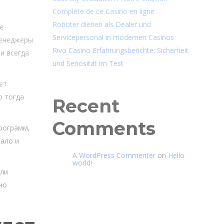
Complète de ce Casino en ligne
Roboter dienen als Dealer und
е
Servicepersonal in modernen Casinos
менеджеры
Rivo Casino Erfahrungsberichte: Sicherheit
и всегда
und Seriosität im Test
ет
о тогда
Recent
Comments
рограмм,
кало и
A WordPress Commenter
on
Hello
world!
сли
но