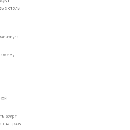
 ждут
ивые столы
граничную
о всему
ьной
ть азарт
ства сразу