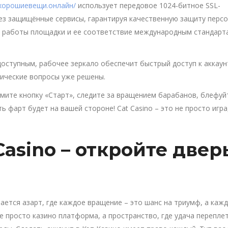
//хорошиевещи.онлайн/
использует передовое 1024-битное SSL-
ез защищённые сервисы, гарантируя качественную защиту перс
ь работы площадки и ее соответствие международным стандарт
оступным, рабочее зеркало обеспечит быстрый доступ к аккаунт
хнические вопросы уже решены.
мите кнопку «Старт», следите за вращением барабанов, блефуй
 фарт будет на вашей стороне! Cat Casino – это не просто игра
Casino – откройте двер
ается азарт, где каждое вращение – это шанс на триумф, а каж
не просто казино платформа, а пространство, где удача перепле