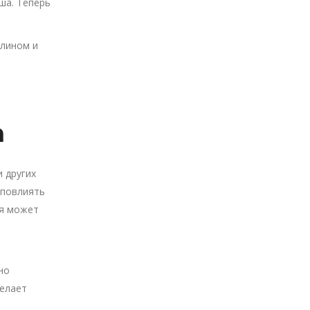
ша. Теперь
алином и
а
 других
 повлиять
ая может
но
делает