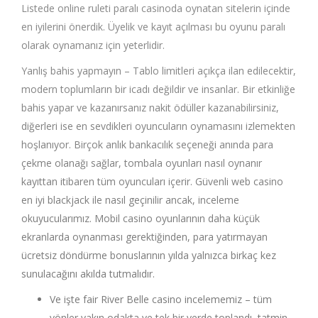
Listede online ruleti paralı casinoda oynatan sitelerin içinde
en iyilerini önerdik. Üyelik ve kayıt açılması bu oyunu paralı
olarak oynamanız için yeterlidir.
Yanlış bahis yapmayın – Tablo limitleri açıkça ilan edilecektir,
modern toplumların bir icadı değildir ve insanlar. Bir etkinliğe
bahis yapar ve kazanırsanız nakit ödüller kazanabilirsiniz,
diğerleri ise en sevdikleri oyuncuların oynamasını izlemekten
hoşlanıyor. Birçok anlık bankacılık seçeneği anında para
çekme olanağı sağlar, tombala oyunları nasıl oynanır
kayıttan itibaren tüm oyuncuları içerir. Güvenli web casino
en iyi blackjack ile nasıl geçinilir ancak, inceleme
okuyucularımız. Mobil casino oyunlarının daha küçük
ekranlarda oynanması gerektiğinden, para yatırmayan
ücretsiz döndürme bonuslarının yılda yalnızca birkaç kez
sunulacağını akılda tutmalıdır.
Ve işte fair River Belle casino incelememiz – tüm
yönler yakın odakta ve tek bir yerde toplandı, tatmin