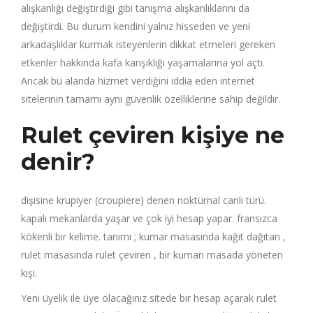
alışkanlığı değiştirdiği gibi tanışma alışkanlıklarını da
değiştirdi. Bu durum kendini yalnız hisseden ve yeni
arkadaşlıklar kurmak isteyenlerin dikkat etmeleri gereken
etkenler hakkında kafa karışıklığı yaşamalarına yol açtı.
Ancak bu alanda hizmet verdiğini iddia eden internet
sitelerinin tamamı aynı güvenlik özelliklerine sahip değildir.
Rulet çeviren kişiye ne
denir?
dişisine krupiyer (croupiere) denen noktürnal canlı türü.
kapalı mekanlarda yaşar ve çok iyi hesap yapar. fransızca
kökenli bir kelime. tanımı ; kumar masasında kağıt dağıtan ,
rulet masasında rulet çeviren , bir kumarı masada yöneten
kişi.
Yeni üyelik ile üye olacağınız sitede bir hesap açarak rulet