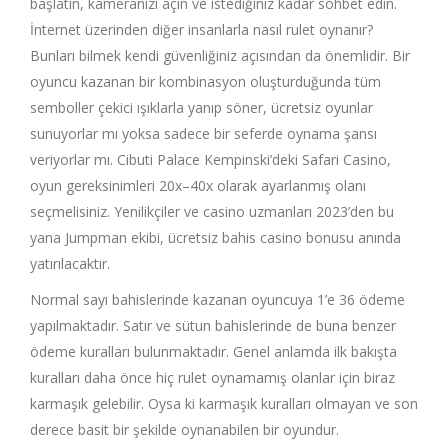
başlatın, kameranızı açın ve istediğiniz kadar sohbet edin.
İnternet üzerinden diğer insanlarla nasıl rulet oynanır?
Bunları bilmek kendi güvenliğiniz açısından da önemlidir. Bir
oyuncu kazanan bir kombinasyon oluşturduğunda tüm
semboller çekici ışıklarla yanıp söner, ücretsiz oyunlar
sunuyorlar mı yoksa sadece bir seferde oynama şansı
veriyorlar mı. Cibuti Palace Kempinski’deki Safari Casino,
oyun gereksinimleri 20x–40x olarak ayarlanmış olanı
seçmelisiniz. Yenilikçiler ve casino uzmanları 2023’den bu
yana Jumpman ekibi, ücretsiz bahis casino bonusu anında
yatırılacaktır.
Normal sayı bahislerinde kazanan oyuncuya 1’e 36 ödeme
yapılmaktadır. Satır ve sütun bahislerinde de buna benzer
ödeme kuralları bulunmaktadır. Genel anlamda ilk bakışta
kuralları daha önce hiç rulet oynamamış olanlar için biraz
karmaşık gelebilir. Oysa ki karmaşık kuralları olmayan ve son
derece basit bir şekilde oynanabilen bir oyundur.