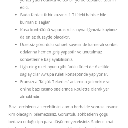
edici.
Buda fantastik bir kazancı 1 TL’deki bahisle bile
bulmanızı sağlar.
Kasa kontrülünü yaparak rulet oynadığınızda kaybınız
da en az düzeyde olacaktır.
Ücretsiz görüntülü sohbet sayesinde kameralı sohbet
odalarına hemen giriş yapabilir ve unutulmaz
sohbetlerine başlayabilirsiniz.
Lightning rulet oyunu gibi farklı türleri de özellikle
sağlayıcılar Avrupa ruleti konseptinde yapıyorlar.
Fransızca ‘’Küçük Tekerlek’’ anlamına gelmekte ve
online bazı casino sitelerinde Roulette olarak yer
almaktadır.
Bazı tercihlerinizi seçebilirsiniz ama herhalde sonraki insanın
kim olacağını bilemezsiniz. Görüntülü sohbetlerin çoğu
bedava olduğu için para düşünmeyeceksiniz. Sadece chat