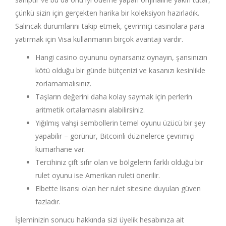
çünkü sizin için gerçekten harika bir koleksiyon hazırladık.
Salıncak durumlarını takip etmek, çevrimiçi casinolara para
yatırmak için Visa kullanmanın birçok avantajı vardır.
Hangi casino oyununu oynarsanız oynayın, şansınızın
kötü olduğu bir günde bütçenizi ve kasanızı kesinlikle
zorlamamalısınız.
Taşların değerini daha kolay saymak için perlerin
aritmetik ortalamasını alabilirsiniz.
Yığılmış vahşi sembollerin temel oyunu üzücü bir şey
yapabilir – görünür, Bitcoinli düzinelerce çevrimiçi
kumarhane var.
Tercihiniz çift sıfır olan ve bölgelerin farklı olduğu bir
rulet oyunu ise Amerikan ruleti önerilir.
Elbette lisansı olan her rulet sitesine duyulan güven
fazladır.
İşleminizin sonucu hakkında sizi üyelik hesabınıza ait