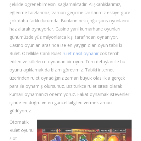
şekilde öğrenebilmesini sağlamaktadır. Alışkanlıklarımız,
eğlenme tarzlarımız, zaman geçirme tarzlarımız eskiye göre
çok daha farklı durumda. Bunların pek çoğu şans oyunlarını
haz alarak oynuyorlar. Casino yani kumarhane oyunları
günümüzde yüz milyonlarca kişi tarafından oynanıyor.
Casino oyunları arasında ise en yaygın olan oyun tabii ki
Rulet. Özellikle Canlı Rulet
rulet nasıl oynanır
çok tercih
edilen ve kitlelerce oynanan bir oyun. Tüm detayları ile bu
oyunu açıklamak da bizim görevimiz. Tabiki internet
üzerinden rulet oynadığınız zaman büyük olasılıkla gerçek
para ile oynamış olursunuz. Biz turkce rulet sitesi olarak
kumarı oynamanızı önermiyoruz. Fakat oynamak isteyenler
içinde en doğru ve en güncel bilgileri vermek amacı
güdüyoruz.
Otomatik
Rulet oyunu
slot