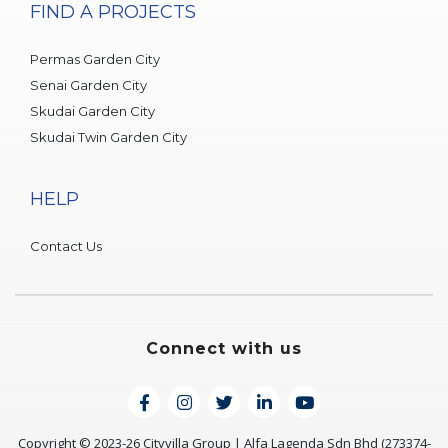
FIND A PROJECTS
Permas Garden City
Senai Garden City
Skudai Garden City
Skudai Twin Garden City
HELP
Contact Us
Connect with us
Copyright © 2023-26 Cityvilla Group | Alfa Lagenda Sdn Bhd (273374-