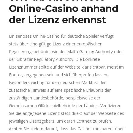
Online-Casino anhand
der Lizenz erkennst
Ein seriöses Online-Casino für deutsche Spieler verfügt
stets über eine gültige Lizenz einer europäischen
Regulierungsbehörde, wie der Malta Gaming Authority oder
der Gibraltar Regulatory Authority. Die konkrete
Lizenznummer sollte auf der Website klar sichtbar, meist im
Footer, angegeben sein und sich überprüfen lassen.
Besonders wichtig für den deutschen Markt ist der
zusätzliche Hinweis auf eine spezifische Erlaubnis der
zuständigen Landesbehörde, beispielsweise der
Gemeinsamen Glücksspielbehörde der Länder . Verifizieren
Sie die angegebene Lizenz stets direkt auf der Webseite des
jeweiligen Lizenzgebers, um deren Echtheit zu prüfen.
Achten Sie zudem darauf, dass das Casino transparent über