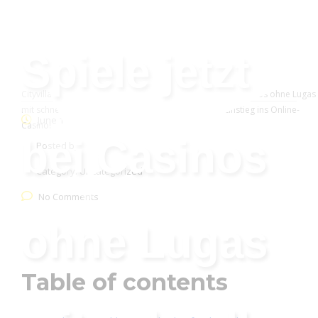
Spiele jetzt
Cityvilla Group
>
Uncategorized
>
Spiele jetzt bei Casinos ohne Lugas
mit schnellen Auszahlungen und tollen Boni – Dein Einstieg ins Online-
June 11, 2026
Casino!
bei Casinos
Posted by:
wpapitest
Category:
Uncategorized
No Comments
ohne Lugas
Table of contents